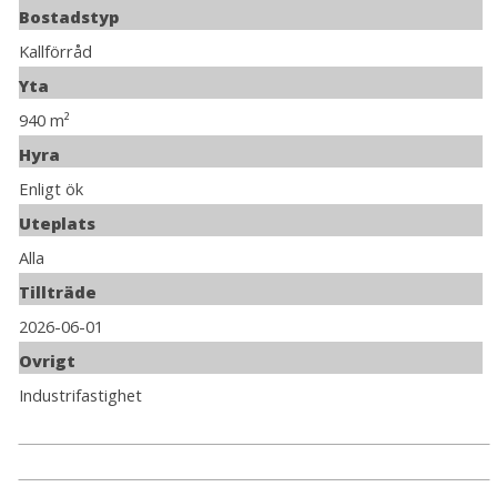
Bostadstyp
Kallförråd
Yta
940 m²
Hyra
Enligt ök
Uteplats
Alla
Tillträde
2026-06-01
Ovrigt
Industrifastighet